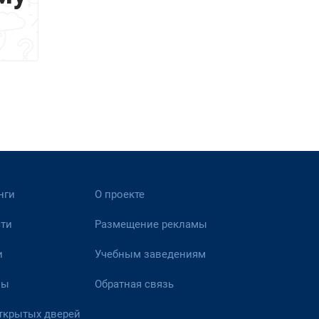
нги
О проекте
ти
Размещение рекламы
и
Учебным заведениям
вы
Обратная связь
ткрытых дверей