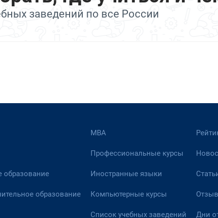
ебных заведений по все России
МВА
Рейти
Профессиональные курсы
Новос
 образование
Иностранные языки
Стать
ительное образование
Компьютерные курсы
Отзы
Список учебных заведений
Дни о