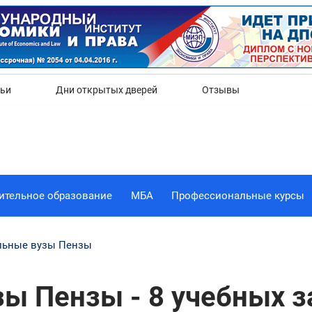
Да
Нет
тьи
Дни открытых дверей
Отзывы
ительное образование
МБА
Профессиональные курсы
льные вузы Пензы
ы Пензы - 8 учебных 