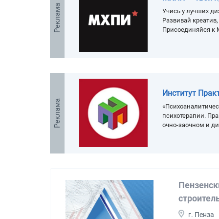
Реклама
Учись у лучших ди
Развивай креатив
Присоединяйся к 
Институт Прак
Реклама
«Психоаналитичес
психотерапии. Пра
очно-заочном и д
Пензенск
строител
г. Пенза