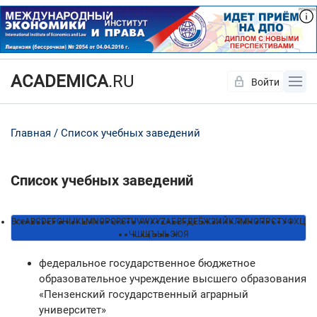
ACADEMICA
.RU
Войти
Да
Нет
Главная
Список учебных заведений
Список учебных заведений
Все
A
B
C
D
E
F
G
H
I
J
K
L
M
N
O
P
Q
R
S
T
U
V
W
X
Y
Z
А
Б
В
Г
Д
Е
Ё
Ж
З
И
Й
К
Л
М
Н
О
П
Р
С
Т
У
Ф
Х
Ц
Ч
Ш
Щ
Ъ
Ы
Ь
Э
Ю
Я
федеральное государственное бюджетное
образовательное учреждение высшего образования
«Пензенский государственный аграрный
университет»